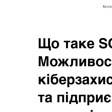
Acco
Що таке S
Можливос
кіберзахи
та підпри