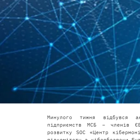
Минулого тижня відбувся а
підприємств МСБ – членів ЄБ
розвитку SOC «Центр кібермоні
підкомітету з кібербезпеки Eur