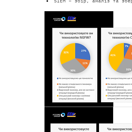
SIEM – збір, аналіз та збе