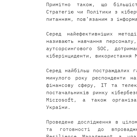
Примітно також, що більшіст
Стратегію чи Політики з кібер
питанням, пов’язаним з інформ
Серед найефективніших методі
називають навчання персоналу,
аутсорсингового SOC, дотрим
кіберінциденти, використання 
Серед найбільш постраждалих г
минулого року респонденти на
фінансову сферу, ІТ та телек
постачальників ринку кібербез
Microsoft, а також організа
України.
Проведене дослідження в цілом
та готовності до впровадж
Resilience Management з ура