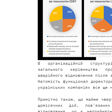
В організаційній структур
загального керівництва пр
аварійного відновлення після з
Натомість функціонал директор
українських компаніях все ще 
Примітно також, що майже чвер
щомісячних дій, пов’язаних
відновлення, що є неприйнятн