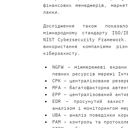
фінансових менеджерів, маркет
ланки.
Дослідження також показал
міжнародному стандарту ISO/I
NIST Cybersecurity Framework.
використання компаніями різн
кіберзахисту.
NGFW – міжмережеві екрани
певних ресурсів мережі Інт
CPK – централізоване резер
MFA – багатофакторна автен
EPP – централізований анти
EDR – просунутий захист 
аналізом і моніторингом ме
UBA – аналіз поведінки кор
РАМ – контроль та протокол