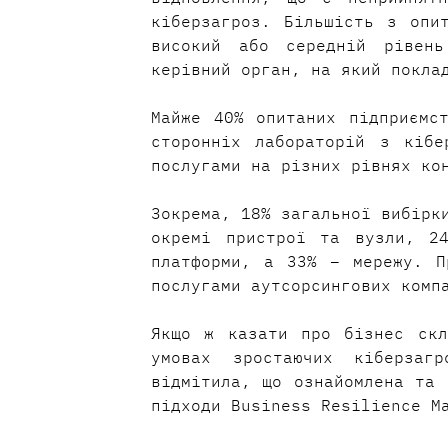
кіберзагроз. Більшість з опит
високий або середній рівень
керівний орган, на який покла
Майже 40% опитаних підприємст
сторонніх лабораторій з кібе
послугами на різних рівнях ко
Зокрема, 18% загальної вибірки
окремі пристрої та вузли, 2
платформи, а 33% – мережу. П
послугами аутсорсингових комп
Якщо ж казати про бізнес скл
умовах зростаючих кіберзагр
відмітила, що ознайомлена та 
підходи Business Resilience M