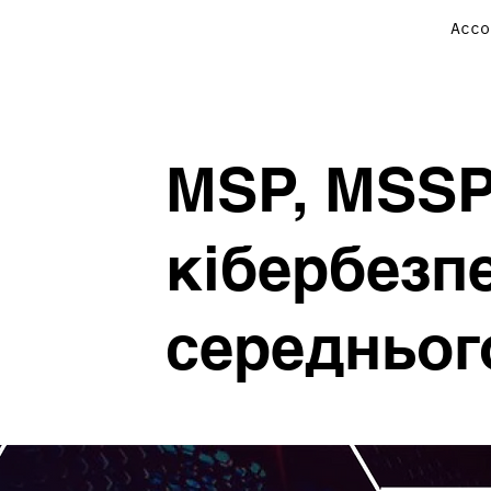
Acco
MSP, MSSP
кібербезп
середньог