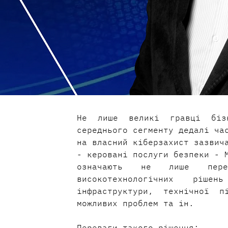
Не лише великі гравці біз
середнього сегменту дедалі час
на власний кіберзахист зазвича
- керовані послуги безпеки - M
означають не лише пере
високотехнологічних ріш
інфраструктури, технічної п
можливих проблем та ін.  
Переваги такого рішення: 